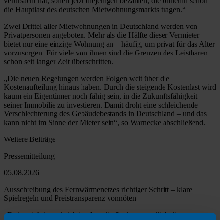
verursacht hat, sollen jetzt diejenigen bezahlen, die ohnehin schon
die Hauptlast des deutschen Mietwohnungsmarkts tragen.“
Zwei Drittel aller Mietwohnungen in Deutschland werden von
Privatpersonen angeboten. Mehr als die Hälfte dieser Vermieter
bietet nur eine einzige Wohnung an – häufig, um privat für das Alter
vorzusorgen. Für viele von ihnen sind die Grenzen des Leistbaren
schon seit langer Zeit überschritten.
„Die neuen Regelungen werden Folgen weit über die
Kostenaufteilung hinaus haben. Durch die steigende Kostenlast wird
kaum ein Eigentümer noch fähig sein, in die Zukunftsfähigkeit
seiner Immobilie zu investieren. Damit droht eine schleichende
Verschlechterung des Gebäudebestands in Deutschland – und das
kann nicht im Sinne der Mieter sein“, so Warnecke abschließend.
Weitere Beiträge
Pressemitteilung
05.08.2026
Ausschreibung des Fernwärmenetzes richtiger Schritt – klare
Spielregeln und Preistransparenz vonnöten
„Es ist wichtig und richtig, dass die Stadt nun endlich die