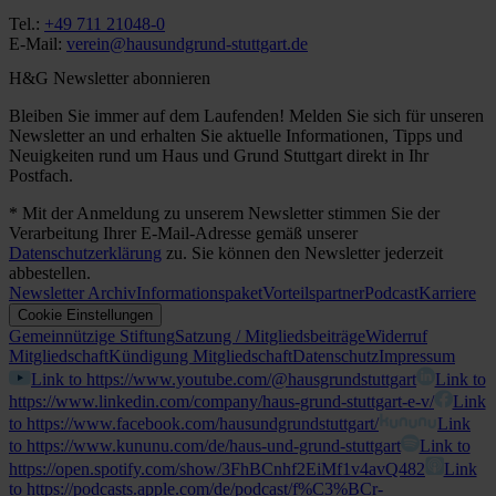
Tel.:
+49 711 21048-0
E-Mail:
verein@hausundgrund-stuttgart.de
H&G Newsletter abonnieren
Bleiben Sie immer auf dem Laufenden! Melden Sie sich für unseren
Newsletter an und erhalten Sie aktuelle Informationen, Tipps und
Neuigkeiten rund um Haus und Grund Stuttgart direkt in Ihr
Postfach.
* Mit der Anmeldung zu unserem Newsletter stimmen Sie der
Verarbeitung Ihrer E-Mail-Adresse gemäß unserer
Datenschutzerklärung
zu. Sie können den Newsletter jederzeit
abbestellen.
Newsletter Archiv
Informationspaket
Vorteilspartner
Podcast
Karriere
Cookie Einstellungen
Gemeinnützige Stiftung
Satzung / Mitgliedsbeiträge
Widerruf
Mitgliedschaft
Kündigung Mitgliedschaft
Datenschutz
Impressum
Link to https://www.youtube.com/@hausgrundstuttgart
Link to
https://www.linkedin.com/company/haus-grund-stuttgart-e-v/
Link
to https://www.facebook.com/hausundgrundstuttgart/
Link
to https://www.kununu.com/de/haus-und-grund-stuttgart
Link to
https://open.spotify.com/show/3FhBCnhf2EiMf1v4avQ482
Link
to https://podcasts.apple.com/de/podcast/f%C3%BCr-