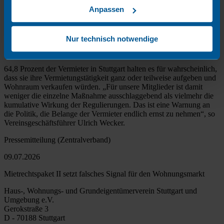
Pressemitteilung
Anpassen
09.07.2026
Nur technisch notwendige
Vermieterbefragung: Fast zwei Drittel der Stuttgarter Vermieter
überlegen, das Vermieten aufzugeben
64,8 Prozent der Vermieter in Stuttgart halten es für wahrscheinlich,
dass sie ihre Vermietungstätigkeit ganz oder teilweise aufgeben und
Wohnraum verkaufen würden. „Für unsere Mitglieder ist damit
weniger die einzelne Maßnahme ausschlaggebend als vielmehr die
kumulative Wirkung der Regulierungen. Das ist eine Warnung an
die Politik, die Belange der Vermieter endlich ernst zu nehmen“, so
Vereinsgeschäftsführer Ulrich Wecker.
Pressemitteilung (Zentralverband)
09.07.2026
Mietrechtspaket II setzt falsches Signal für den Wohnungsmarkt
Haus-, Wohnungs- und Grundeigentümerverein Stuttgart und
Umgebung e.V.
Gerokstraße 3
D - 70188 Stuttgart