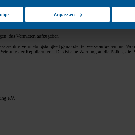
tuttgart.
dige
Anpassen
legen, das Vermieten aufzugeben
, dass sie ihre Vermietungstätigkeit ganz oder teilweise aufgeben und 
irkung der Regulierungen. Das ist eine Warnung an die Politik, die B
ung e.V.