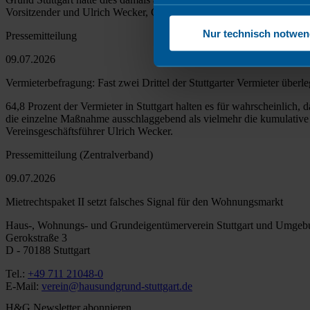
Vorsitzender und Ulrich Wecker, Geschäftsführer von Haus & Grund S
Nur technisch notwen
Pressemitteilung
09.07.2026
Vermieterbefragung: Fast zwei Drittel der Stuttgarter Vermieter über
64,8 Prozent der Vermieter in Stuttgart halten es für wahrscheinlich
die einzelne Maßnahme ausschlaggebend als vielmehr die kumulative W
Vereinsgeschäftsführer Ulrich Wecker.
Pressemitteilung (Zentralverband)
09.07.2026
Mietrechtspaket II setzt falsches Signal für den Wohnungsmarkt
Haus-, Wohnungs- und Grundeigentümerverein Stuttgart und Umgeb
Gerokstraße 3
D - 70188 Stuttgart
Tel.:
+49 711 21048-0
E-Mail:
verein@hausundgrund-stuttgart.de
H&G Newsletter abonnieren