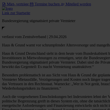
Miet- verträge
Termine buchen
Mitglied werden
Link zur Startseite
Bundesregierung stigmatisiert private Vermieter
verfasst
vom Zentralverband
| 29.04.2026
Haus & Grund warnt vor schrumpfender Altersvorsorge und mangel
Haus & Grund Deutschland sieht in dem heute vom Bundeskabinett besc
Investitionen in Mietwohnungen zu ermutigen, setzt die Bundesregier
Bundesregierung stigmatisiert private Vermieter. Dabei sind die Pri
bewirkt das Gegenteil: Es macht Vermietung unattraktiver.“
Besonders problematisch ist aus Sicht von Haus & Grund die gepla
Vermieter Mietausfälle, Verzögerungen und Kosten noch länger tragen 
das Vertrauen in den Rechtsstaat. Warnecke: „Wer in Not gerät, brauch
Wiederholungsrisiken zu finanzieren.“
Auch die vorgesehenen Einschränkungen bei Indexmieten lehnt der Ve
politische Begrenzung greift in dieses System ein, ohne die tatsäch
energetische Anforderungen und Finanzierung entwickeln sich nicht 
Einnahmen begrenzt werden, während Ausgaben steigen, enteignet di