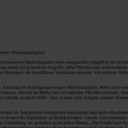
haftem Wohnungsangebot
hlossenen Mietrechtspaket einen enteignenden Eingriff in die private
ung erneut auf gesetzliche Eingriffe, mehr Pflichten und wirtschaftli
vaten diejenigen, die bezahlbaren Wohnraum anbieten. Wer anderen Wohnr
nte Änderung bei Kündigungen wegen Mietrückständen. Wenn auch ein
müssen, obwohl die Mieter ihre vertraglichen Pflichten verletzen, dann
t schnelle staatliche Hilfe. Aber es kann nicht Aufgabe privater Vermie
rband ab. Indexmieten ermöglichen transparente und nachvollziehbare A
lichen Kosten der Eigentümer zu berücksichtigen. Gerade Aufwendungen
im Gleichklang mit gesetzlich gedeckelten Mieten. „Die Politik kann 
e Bundesregierung faktisch private Eigentümer. Am Ende bleibt kein 