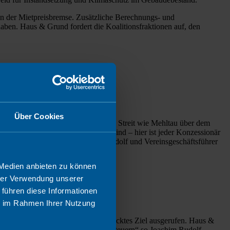
n der Mietpreisbremse. Zusätzliche Berechnungs- und
aben. Haus & Grund fordert die Koalitionsfraktionen auf, den
Über Cookies
 der Stadt 2012 vom Zaun gebrochene Streit wie Mehltau über dem
 exorbitant hoch und intransparent sind – hier ist jeder Konzessionär
n“, so Vereinsvorsitzender Joachim Rudolf und Vereinsgeschäftsführer
 Medien anbieten zu können
hrer Verwendung unserer
 führen diese Informationen
ie im Rahmen Ihrer Nutzung
 65 Bearbeitungstage als selbstgestecktes Ziel ausgerufen. Haus &
kommen ist und gegebenenfalls nachsteuern“ so Joachim Rudolf,