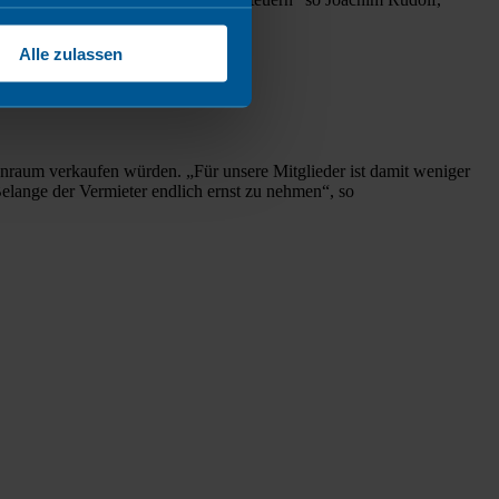
Alle zulassen
Wohnraum verkaufen würden. „Für unsere Mitglieder ist damit weniger
elange der Vermieter endlich ernst zu nehmen“, so