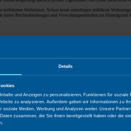
für möblierten Wohnraum. Schon heute unterliegen möblierte Wohnunge
die keine Rechtsabteilungen und Verwaltungseinheiten im Hintergrund h
.
geln und Preistransparenz vonnöten
Details
ndigte Ausschreibung für das Fernwärmenetz umsetzt – nachdem der von
Künftig braucht es klare Spielregeln für die Anschlusskosten, die heute
e. Haus & Grund Stuttgart regt daher eine freiwillige Selbstkontrolle a
Cookies
nhalte und Anzeigen zu personalisieren, Funktionen für soziale
Website zu analysieren. Außerdem geben wir Informationen zu I
r soziale Medien, Werbung und Analysen weiter. Unsere Partner
 Daten zusammen, die Sie ihnen bereitgestellt haben oder die s
s?
n.
ng bei Bearbeitungszeiten und Service im Baurechtsamt versprochen und
muss nun die Frage beantworten, wie weit sie bei diesen Zielmarken ge