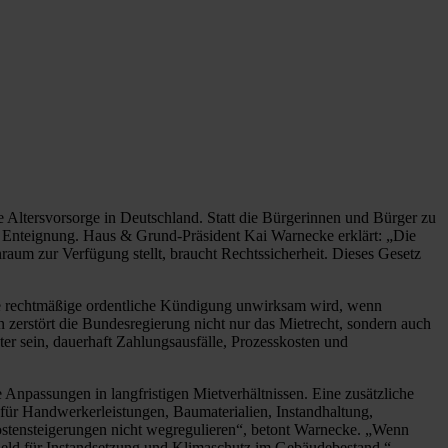
 Altersvorsorge in Deutschland. Statt die Bürgerinnen und Bürger zu
che Enteignung. Haus & Grund-Präsident Kai Warnecke erklärt: „Die
aum zur Verfügung stellt, braucht Rechtssicherheit. Dieses Gesetz
e rechtmäßige ordentliche Kündigung unwirksam wird, wenn
 zerstört die Bundesregierung nicht nur das Mietrecht, sondern auch
ter sein, dauerhaft Zahlungsausfälle, Prozesskosten und
npassungen in langfristigen Mietverhältnissen. Eine zusätzliche
 für Handwerkerleistungen, Baumaterialien, Instandhaltung,
Kostensteigerungen nicht wegregulieren“, betont Warnecke. „Wenn
Geld für Instandsetzung und Klimaschutz im Gebäudebestand.“