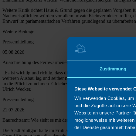
Weitere Kritik richtet Haus & Grund gegen die geplanten Vorgaben 
Nachweispflichten würden vor allem private Kleinvermieter treffen, 
Entwurf im parlamentarischen Verfahren grundlegend zu überarbeiten
Weitere Beiträge
Pressemitteilung
05.08.2026
Ausschreibung des Fernwärmenetzes richtiger Schritt – klare Spielre
Zustimmung
„Es ist wichtig und richtig, dass die Stadt nun endlich die angekü
weiteren Ausbau lag und seither notwendige Investitionen behinderte. 
in die Pflicht zu nehmen. Gleiches gilt für die künftigen Arbeitspreis
Diese Webseite verwendet 
Ulrich Wecker.
Wir verwenden Cookies, um I
Pressemitteilung
und die Zugriffe auf unsere 
21.07.2026
Website an unsere Partner fü
möglicherweise mit weiteren
Baurechtsamt: Wie sieht es mit den angekündigten Verbesserungen au
der Dienste gesammelt habe
Die Stadt Stuttgart hatte im Frühjahr 2025 eine deutliche Verbesseru
Grund Stuttgart hatte dies damals ausdrücklich begrüßt. „Die Stadt 