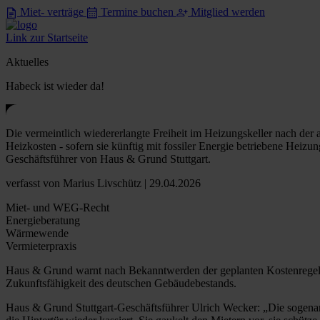
Miet- verträge
Termine buchen
Mitglied werden
Link zur Startseite
Aktuelles
Habeck ist wieder da!
Die vermeintlich wiedererlangte Freiheit im Heizungskeller nach der
Heizkosten - sofern sie künftig mit fossiler Energie betriebene Heiz
Geschäftsführer von Haus & Grund Stuttgart.
verfasst
von Marius Livschütz
| 29.04.2026
Miet- und WEG-Recht
Energieberatung
Wärmewende
Vermieterpraxis
Haus & Grund warnt nach Bekanntwerden der geplanten Kostenregelu
Zukunftsfähigkeit des deutschen Gebäudebestands.
Haus & Grund Stuttgart-Geschäftsführer Ulrich Wecker: „Die sogena