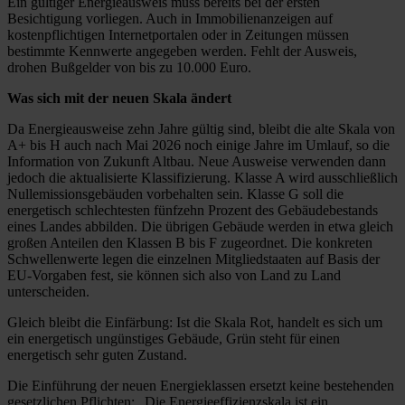
Ein gültiger Energieausweis muss bereits bei der ersten
Besichtigung vorliegen. Auch in Immobilienanzeigen auf
kostenpflichtigen Internetportalen oder in Zeitungen müssen
bestimmte Kennwerte angegeben werden. Fehlt der Ausweis,
drohen Bußgelder von bis zu 10.000 Euro.
Was sich mit der neuen Skala ändert
Da Energieausweise zehn Jahre gültig sind, bleibt die alte Skala von
A+ bis H auch nach Mai 2026 noch einige Jahre im Umlauf, so die
Information von Zukunft Altbau. Neue Ausweise verwenden dann
jedoch die aktualisierte Klassifizierung. Klasse A wird ausschließlich
Nullemissionsgebäuden vorbehalten sein. Klasse G soll die
energetisch schlechtesten fünfzehn Prozent des Gebäudebestands
eines Landes abbilden. Die übrigen Gebäude werden in etwa gleich
großen Anteilen den Klassen B bis F zugeordnet. Die konkreten
Schwellenwerte legen die einzelnen Mitgliedstaaten auf Basis der
EU-Vorgaben fest, sie können sich also von Land zu Land
unterscheiden.
Gleich bleibt die Einfärbung: Ist die Skala Rot, handelt es sich um
ein energetisch ungünstiges Gebäude, Grün steht für einen
energetisch sehr guten Zustand.
Die Einführung der neuen Energieklassen ersetzt keine bestehenden
gesetzlichen Pflichten: „Die Energieeffizienzskala ist ein