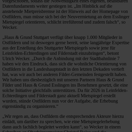
vorgeschoben, sodass die Notwendigkeit eines eigenen, belastbaren
Datenfundaments weiter gestiegen ist. „Im Hinblick auf die
anstehende Mietpreisbremse ist der Hinweis auf der Homepage von
Ostfildern, man müsse sich bei der Neuvermietung an dem Esslinger
Mietspiegel orientieren, schlicht irreführend und zudem falsch“, so
Wecker.
„Haus & Grund Stuttgart verfügt über knapp 1.000 Mitglieder in
Ostfildern und ist deswegen gerne bereit, seine langjährige Expertise
aus der Erstellung des Stuttgarter Mietspiegels sowie jene für
Leinfelden-Echterdingen und Filderstadt einzubringen“, betont
Ulrich Wecker. „Durch die Anbindung mit der Stadtbahnlinie 7
haben wir den Eindruck, dass sich die wohnliche Orientierung von
Ostfildern in die Landeshauptstadt in den letzten Dekaden vertieft
hat, was wir auch bei anderen Filder-Gemeinden festgestellt haben.
Wir haben uns diesbezüglich mit unseren Partnern Haus & Grund
Filder und Haus & Grund Esslingen ins Benehmen gesetzt, die eine
solche Initiative gleichfalls unterstützen. Da für 2026 in Leinfelden-
Echterdingen und Filderstadt ganz aktuell Mietspiegel erstellt
wurden, stünde Ostfildern nun vor der Aufgabe, die Erhebung
eigenständig zu organisieren.“
„Wir regen an, dass Ostfildern die entsprechenden Akteure hierzu
einlädt, um darüber zu sprechen, wie eine Mietspiegelerhebung
dann auch fachlich begleitet werden kann“, so Wecker in einem