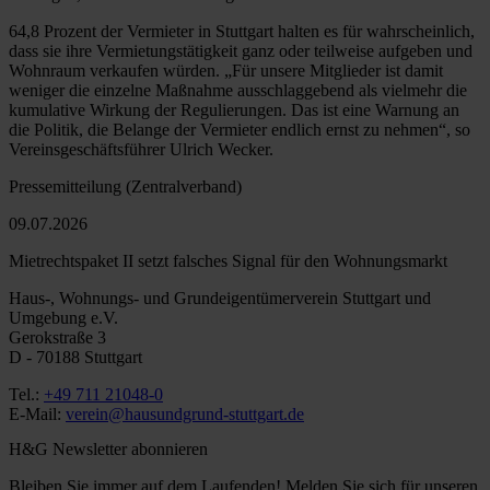
64,8 Prozent der Vermieter in Stuttgart halten es für wahrscheinlich,
dass sie ihre Vermietungstätigkeit ganz oder teilweise aufgeben und
Wohnraum verkaufen würden. „Für unsere Mitglieder ist damit
weniger die einzelne Maßnahme ausschlaggebend als vielmehr die
kumulative Wirkung der Regulierungen. Das ist eine Warnung an
die Politik, die Belange der Vermieter endlich ernst zu nehmen“, so
Vereinsgeschäftsführer Ulrich Wecker.
Pressemitteilung (Zentralverband)
09.07.2026
Mietrechtspaket II setzt falsches Signal für den Wohnungsmarkt
Haus-, Wohnungs- und Grundeigentümerverein Stuttgart und
Umgebung e.V.
Gerokstraße 3
D - 70188 Stuttgart
Tel.:
+49 711 21048-0
E-Mail:
verein@hausundgrund-stuttgart.de
H&G Newsletter abonnieren
Bleiben Sie immer auf dem Laufenden! Melden Sie sich für unseren