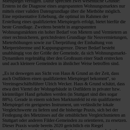
Mietspiegel verfügen. Dafür sprechen zwei wesentliche Gründe:
Erstens ist die Diagnose eines angespannten Wohnungsmarktes nur
mittels einer validen Datengrundlage über die Miethöhe möglich.
Eine repräsentative Erhebung, die optimal im Rahmen der
Erstellung eines qualifizierten Mietspiegels erfolgt, bietet hierfür die
beste Grundlage. Zweitens besteht in angespannten
Wohnungsmärkten ein hoher Bedarf von Mietern und Vermietern an
einer rechtssicheren, gerichtsfesten Grundlage für Neuvermietungen,
Mieterhöhungen sowie zur Überprüfung der Einhaltung von
Mietpreisbremse und Kappungsgrenze. Dieser Bedarf besteht
unabhängig von der Größe der Gemeinde, da sich Wohnungsmarkt-
Dynamiken regelmäßig über den Großraum einer Stadt erstrecken
und auch kleinere Gemeinden in ähnlicher Weise betroffen sind.
„Es ist deswegen aus Sicht von Haus & Grund an der Zeit, dass
auch Ostfildern einen qualifizierten Mietspiegel bekommt“, so
Vereinsgeschäftsführer Ulrich Wecker. Haus & Grund schätzt, dass
etwa drei Viertel der Wohngebäude in Ostfildern in privater bzw.
kleinteiliger Hand gehalten werden (in Stuttgart sind dies sogar
88%). Gerade in einem solchen Marktumfeld ist ein qualifizierter
Mietspiegel ein geeignetes Instrument, um verlässliche lokale
Vergleichswerte zu liefern und die bisherige Praxis, sich bei der
Festlegung des Mietzinses auf die ortsüblichen Vergleichsmieten an
Stuttgart oder anderen Filder-Gemeinden zu orientieren, zu ersetzen.
Dieser Praxis wurde bereits 2020 gerichtlich ein Riegel